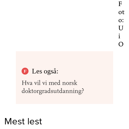
F
ot
o:
U
i
O
Mest lest