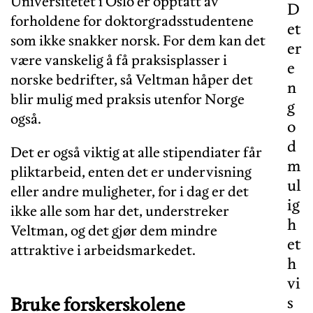
Universitetet i Oslo er opptatt av
D
forholdene for doktorgradsstudentene
et
som ikke snakker norsk. For dem kan det
er
være vanskelig å få praksisplasser i
e
norske bedrifter, så Veltman håper det
n
blir mulig med praksis utenfor Norge
g
også.
o
d
Det er også viktig at alle stipendiater får
m
pliktarbeid, enten det er undervisning
ul
eller andre muligheter, for i dag er det
ig
ikke alle som har det, understreker
h
Veltman, og det gjør dem mindre
et
attraktive i arbeidsmarkedet.
h
vi
Bruke forskerskolene
s