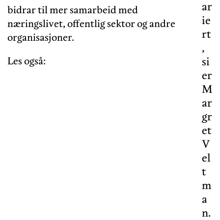
ar
bidrar til mer samarbeid med
ie
næringslivet, offentlig sektor og andre
rt
organisasjoner.
,
Les også:
si
er
M
ar
gr
et
V
el
t
m
a
n.