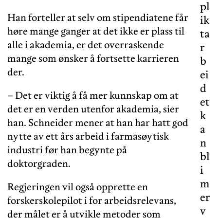
pl
Han forteller at selv om stipendiatene får
ik
høre mange ganger at det ikke er plass til
ta
alle i akademia, er det overraskende
r
mange som ønsker å fortsette karrieren
b
der.
ei
d
– Det er viktig å få mer kunnskap om at
et
det er en verden utenfor akademia, sier
k
han. Schneider mener at han har hatt god
a
nytte av ett års arbeid i farmasøytisk
n
industri før han begynte på
bl
doktorgraden.
i
m
Regjeringen vil også opprette en
er
forskerskolepilot i for arbeidsrelevans,
v
der målet er å utvikle metoder som