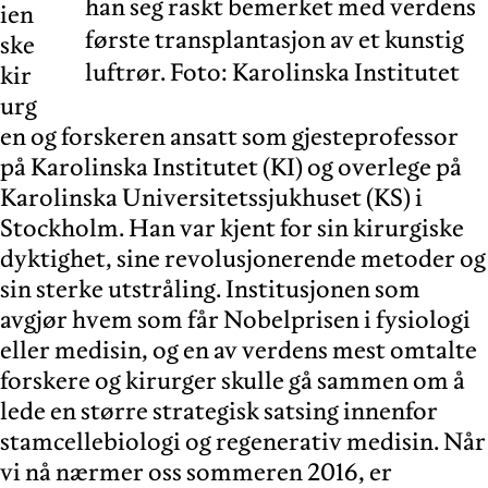
han seg raskt bemerket med verdens
ien
første transplantasjon av et kunstig
ske
luftrør. Foto: Karolinska Institutet
kir
urg
en og forskeren ansatt som gjesteprofessor
på Karolinska Institutet (KI) og overlege på
Karolinska Universitetssjukhuset (KS) i
Stockholm. Han var kjent for sin kirurgiske
dyktighet, sine revolusjonerende metoder og
sin sterke utstråling. Institusjonen som
avgjør hvem som får Nobelprisen i fysiologi
eller medisin, og en av verdens mest omtalte
forskere og kirurger skulle gå sammen om å
lede en større strategisk satsing innenfor
stamcellebiologi og regenerativ medisin. Når
vi nå nærmer oss sommeren 2016, er