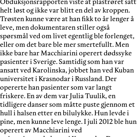
Obduksjonsrapporten viste at plastrøret satt
helt løst og ikke var blitt en del av kroppen.
Trøsten kunne være at han fikk to år lenger å
leve, men dokumentaren stiller også
spørsmål ved om livet egentlig ble forlenget,
eller om det bare ble mer smertefullt. Men
ikke bare har Macchiarini operert dødssyke
pasienter i Sverige. Samtidig som han var
ansatt ved Karolinska, jobbet han ved Kuban
universitet i Krasnodar i Russland. Der
opererte han pasienter som var langt
friskere. En av dem var Julia Tuulik, en
tidligere danser som måtte puste gjennom et
hull i halsen etter en bilulykke. Hun levde i
pine, men kunne leve lenge. I juli 2012 ble hun
operert av Macchiarini ved