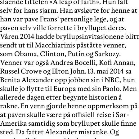
slående tittelen «A leap of faith». Hun falt
selv for hans sjarm. Han avslørte for henne at
han var pave Frans’ personlige lege, og at
paven selv ville forrette i bryllupet deres.
Våren 2014 hadde bryllupsinvitasjonene blitt
sendt ut til Macchiarinis påståtte venner,
som Obama, Clinton, Putin og Sarkozy.
Venner var også Andrea Bocelli, Kofi Annan,
Russel Crowe og Elton John. 13. mai 2014 sa
Benita Alexander opp jobben sin i NBC, hun
skulle jo flytte til Europa med sin Paolo. Men
allerede dagen etter begynte historien å
rakne. En venn gjorde henne oppmerksom på
at paven skulle være på offisiell reise i Sør-
Amerika samtidig som bryllupet skulle finne
sted. Da fattet Alexander mistanke. Og