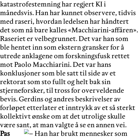
katastrofestemning har regjert KI i
månedsvis. Han har kunnet observere, tidvis
med raseri, hvordan ledelsen har håndtert
det som nå bare kalles «Macchiarini-affären».
Raseriet er velbegrunnet. Det var han som
ble hentet inn som ekstern gransker for å
utrede anklagene om forskningsfusk rettet
mot Paolo Macchiarini. Det var hans
konklusjoner som ble satt til side av et
rektorat som sto fullt og helt bak sin
stjerneforsker, til tross for overveldende
bevis. Gerdins og andres beskrivelser av
forløpet etterlater et inntrykk av et så sterkt
kollektivt ønske om at det utrolige skulle
være sant, at man valgte å se en annen vei.
Pas