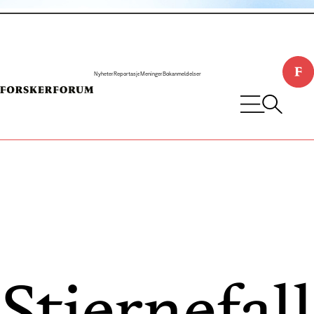
Nyheter
Reportasje
Meninger
Bokanmeldelser
Stjernefall