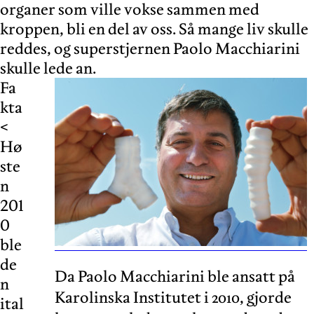
organer som ville vokse sammen med
kroppen, bli en del av oss. Så mange liv skulle
reddes, og superstjernen Paolo Macchiarini
skulle lede an.
Fa
kta
<
Hø
ste
n
201
0
ble
de
Da Paolo Macchiarini ble ansatt på
n
Karolinska Institutet i 2010, gjorde
ital