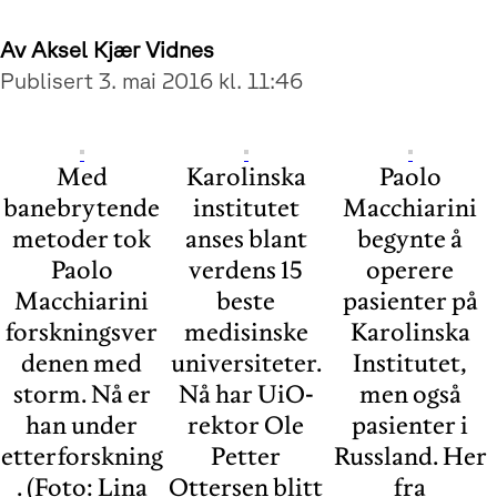
Av
Aksel Kjær Vidnes
Publisert 3. mai 2016 kl. 11:46
Med
Karolinska
Paolo
banebrytende
institutet
Macchiarini
metoder tok
anses blant
begynte å
Paolo
verdens 15
operere
Macchiarini
beste
pasienter på
forskningsver
medisinske
Karolinska
denen med
universiteter.
Institutet,
storm. Nå er
Nå har UiO-
men også
han under
rektor Ole
pasienter i
etterforskning
Petter
Russland. Her
. (Foto: Lina
Ottersen blitt
fra