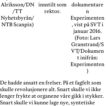
Alriksson/DN
innstilt som
dokumentare
/TT
rektor.
n
Nyhetsbyrån/
Experimenten
NTB Scanpix)
, vist på SVT i
januar 2016.
(Foto: Lars
Granstrand/S
VT/Dokumen
t inifrån:
Experimenten
)
De hadde ansatt en frelser. På et fagfelt som
skulle revolusjonere alt. Snart skulle vi ikke
lenger frykte at organene våre gikk i stykker.
Snart skulle vi kunne lage nye, syntetiske