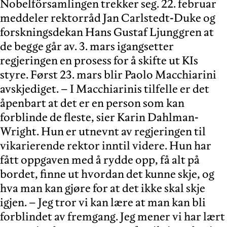
Nobelförsamlingen trekker seg. 22. februar
meddeler rektorråd Jan Carlstedt-Duke og
forskningsdekan Hans Gustaf Ljunggren at
de begge går av. 3. mars igangsetter
regjeringen en prosess for å skifte ut KIs
styre. Først 23. mars blir Paolo Macchiarini
avskjediget. – I Macchiarinis tilfelle er det
åpenbart at det er en person som kan
forblinde de fleste, sier Karin Dahlman-
Wright. Hun er utnevnt av regjeringen til
vikarierende rektor inntil videre. Hun har
fått oppgaven med å rydde opp, få alt på
bordet, finne ut hvordan det kunne skje, og
hva man kan gjøre for at det ikke skal skje
igjen. – Jeg tror vi kan lære at man kan bli
forblindet av fremgang. Jeg mener vi har lært