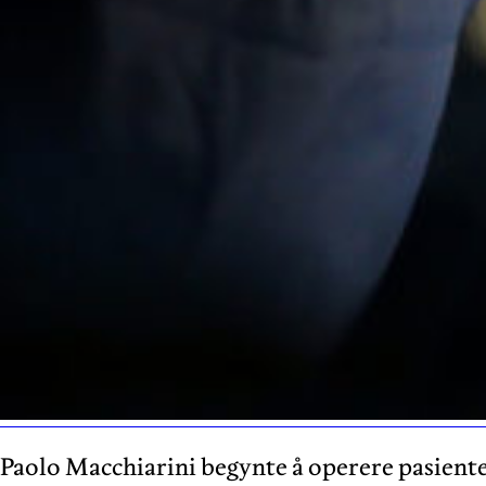
Paolo Macchiarini begynte å operere pasient