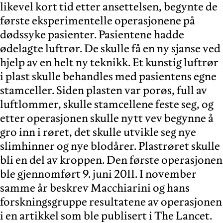
likevel kort tid etter ansettelsen, begynte de
første eksperimentelle operasjonene på
dødssyke pasienter. Pasientene hadde
ødelagte luftrør. De skulle få en ny sjanse ved
hjelp av en helt ny teknikk. Et kunstig luftrør
i plast skulle behandles med pasientens egne
stamceller. Siden plasten var porøs, full av
luftlommer, skulle stamcellene feste seg, og
etter operasjonen skulle nytt vev begynne å
gro inn i røret, det skulle utvikle seg nye
slimhinner og nye blodårer. Plastrøret skulle
bli en del av kroppen. Den første operasjonen
ble gjennomført 9. juni 2011. I november
samme år beskrev Macchiarini og hans
forskningsgruppe resultatene av operasjonen
i en artikkel som ble publisert i The Lancet.