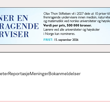
eter
Reportasje
Meninger
Bokanmeldelser