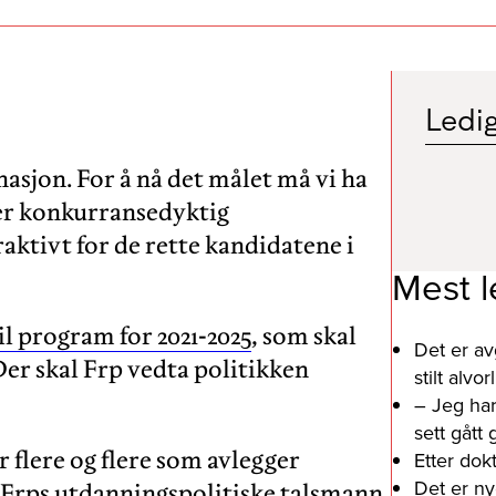
Ledig
sjon. For å nå det målet må vi ha
er konkurransedyktig
traktivt for de rette kandidatene i
Mest l
il program for 2021-2025
, som skal
Det er av
er skal Frp vedta politikken
stilt alv
– Jeg har
sett gått
 flere og flere som avlegger
Etter dok
Det er ny
 Frps utdanningspolitiske talsmann,