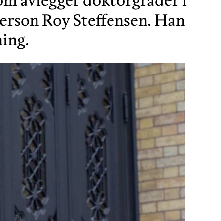
som avlegger doktorgrader i
person Roy Steffensen. Han
ing.