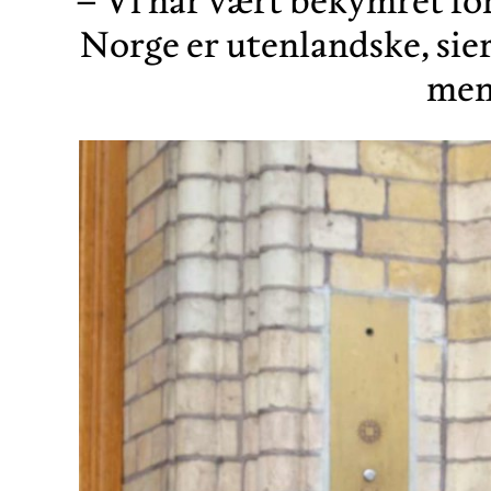
– Vi har vært bekymret for
Norge er utenlandske, sie
men