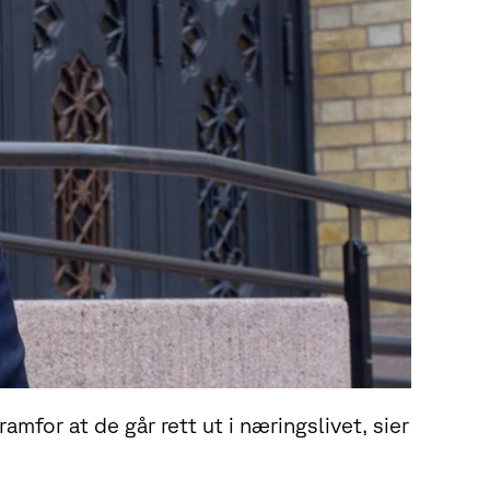
amfor at de går rett ut i næringslivet, sier