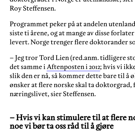
Roy Steffensen.
Programmet peker på at andelen utenland
siste ti årene, og at mange av disse forlate
levert. Norge trenger flere doktorander so
– Jeg tror Tord Lien (red.anm. tidligere st
det samme i
Aftenposten i 2012
; hvis vi ik
slik den er nå, så kommer dette bare til å øk
ønsker at flere norske skal ta doktorgrad, f
næringslivet, sier Steffensen.
– Hvis vi kan stimulere til at flere
noe vi bør ta oss råd til å gjøre