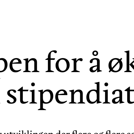
pen for å 
l stipendia