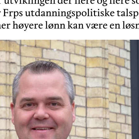
 utviklingen der flere og flere 
r Frps utdanningspolitiske tals
er høyere lønn kan være en løsn