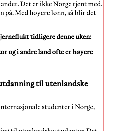
r landet. Det er ikke Norge tjent med.
n på. Med høyere lønn, så blir det
hjerneflukt tidligere denne uken:
or og i andre land ofte er høyere
s utdanning til utenlandske
 internasjonale studenter i Norge,
ning til utenlandske studenter. Det