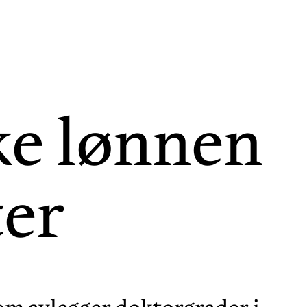
øke lønnen
ter