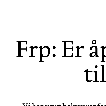
Frp: Er å
ti