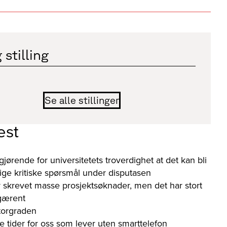
 stilling
Se alle stillinger
est
gjørende for universitetets troverdighet at det kan bli
orlige kritiske spørsmål under disputasen
 skrevet masse prosjektsøknader, men det har stort
 gærent
torgraden
e tider for oss som lever uten smarttelefon