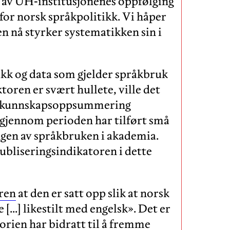
e av UH-institusjonenes oppfølging
for norsk språkpolitikk. Vi håper
n nå styrker systematikken sin i
ikk og data som gjelder språkbruk
toren er svært hullete, ville det
ge kunnskapsoppsummering
 gjennom perioden har tilført små
ngen av språkbruken i akademia.
publiseringsindikatoren i dette
oren
at den er satt opp slik at norsk
 […] likestilt med engelsk». Det er
eorien har bidratt til å fremme