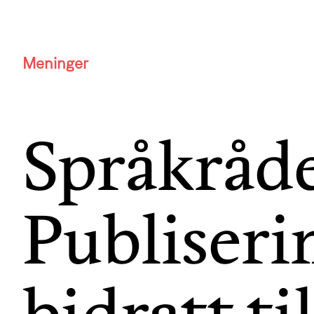
Meninger
Språkråde
Publiseri
bidratt ti