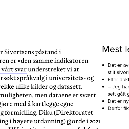
Mest l
 Sivertsens påstand
i
ren er «den samme indikatoren
Det er av
I vårt svar
understreket vi at
stilt alv
søkt språkvalg i universitets- og
Etter dok
kke ulike kilder og datasett.
– Jeg har
sett gått
 muligheten, men dataene er svært
Det er ny
gjøre med å kartlegge egne
Derfor fi
og formidling. Diku (Direktoratet
ing i høyere utdanning) gjorde i 2021