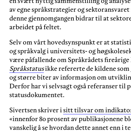
en svært nyttig sammenstilling og analys
av egne språkstrategier og sektoransvaret 
denne gjennomgangen bidrar til at sektore
arbeidet på feltet.
Selv om vårt hovedsynspunkt er at statist
og språkvalg i universitets- og høgskolesek
være påfallende om Språkrådets fireåri
Språkstatus
ikke refererte de kildene som
og større biter av informasjon om utvikli
Derfor har vi selvsagt også referanser til 
statusdokumentet.
Sivertsen skriver i
sitt tilsvar om indikat
«innenfor 80 prosent av publikasjonene ble
vanskelig å se hvordan dette annet enn i t