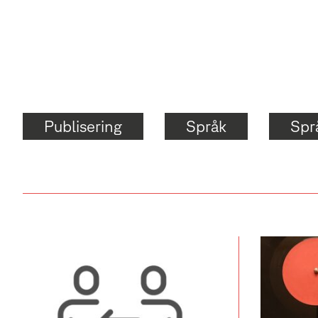
Publisering
Språk
Spr