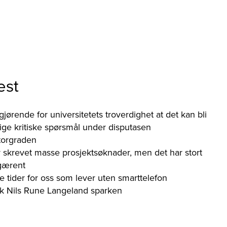
est
gjørende for universitetets troverdighet at det kan bli
orlige kritiske spørsmål under disputasen
torgraden
 skrevet masse prosjektsøknader, men det har stort
 gærent
e tider for oss som lever uten smarttelefon
kk Nils Rune Langeland sparken