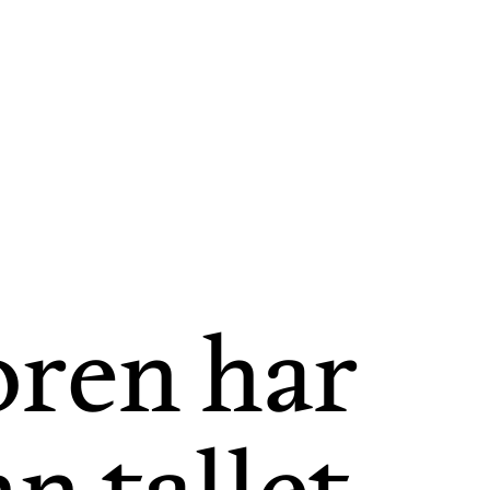
oren har
nn tallet