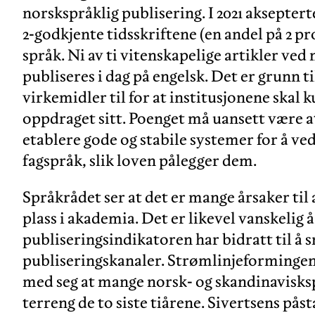
norskspråklig publisering. I 2021 akseptert
2-godkjente tidsskriftene (en andel på 2 p
språk. Ni av ti vitenskapelige artikler ve
publiseres i dag på engelsk. Det er grunn t
virkemidler til for at institusjonene skal 
oppdraget sitt. Poenget må uansett være a
etablere gode og stabile systemer for å ve
fagspråk, slik loven pålegger dem.
Språkrådet ser at det er mange årsaker til 
plass i akademia. Det er likevel vanskeli
publiseringsindikatoren har bidratt til å s
publiseringskanaler. Strømlinjeformingen 
med seg at mange norsk- og skandinavisksp
terreng de to siste tiårene. Sivertsens på