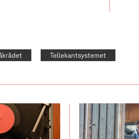
åkrådet
Tellekantsystemet