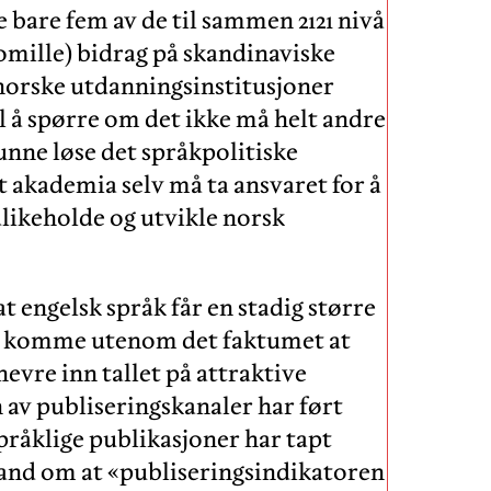
e bare fem av de til sammen 2121 nivå
romille) bidrag på skandinaviske
d norske utdanningsinstitusjoner
il å spørre om det ikke må helt andre
kunne løse det språkpolitiske
t akademia selv må ta ansvaret for å
dlikeholde og utvikle norsk
at engelsk språk får en stadig større
g å komme utenom det faktumet at
nevre inn tallet på attraktive
av publiseringskanaler har ført
råklige publikasjoner har tapt
stand om at «publiseringsindikatoren