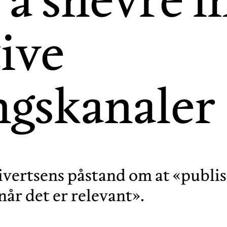
tive
ngskanaler
vertsens påstand om at «publis
når det er relevant».