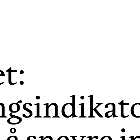
t:
ngsindikat
l å snevre i