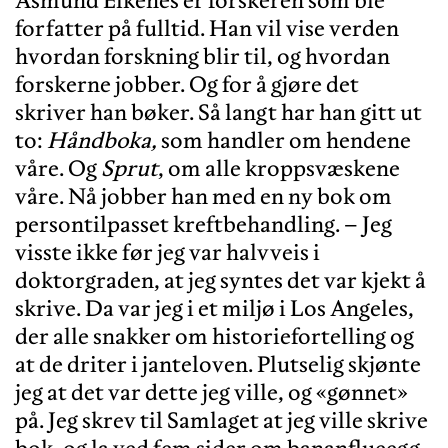
forfatter på fulltid. Han vil vise verden
hvordan forskning blir til, og hvordan
forskerne jobber. Og for å gjøre det
skriver han bøker. Så langt har han gitt ut
to:
Håndboka,
som handler om hendene
våre. Og
Sprut
, om alle kroppsvæskene
våre. Nå jobber han med en ny bok om
persontilpasset kreftbehandling. – Jeg
visste ikke før jeg var halvveis i
doktorgraden, at jeg syntes det var kjekt å
skrive. Da var jeg i et miljø i Los Angeles,
der alle snakker om historiefortelling og
at de driter i janteloven. Plutselig skjønte
jeg at det var dette jeg ville, og «gønnet»
på. Jeg skrev til Samlaget at jeg ville skrive
bok, og la ved fem sider om bananflueegg.