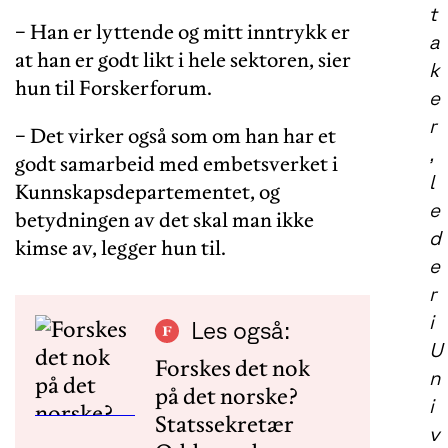
t
− Han er lyttende og mitt inntrykk er
a
at han er godt likt i hele sektoren, sier
k
hun til Forskerforum.
e
r
− Det virker også som om han har et
,
godt samarbeid med embetsverket i
l
Kunnskapsdepartementet, og
e
betydningen av det skal man ikke
d
kimse av, legger hun til.
e
r
i
Les også:
U
Forskes det nok
n
på det norske?
i
Statssekretær
v