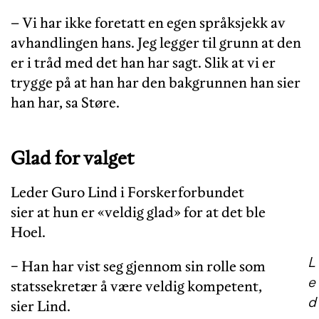
– Vi har ikke foretatt en egen språksjekk av
avhandlingen hans. Jeg legger til grunn at den
er i tråd med det han har sagt. Slik at vi er
trygge på at han har den bakgrunnen han sier
han har, sa Støre.
Glad for valget
Leder Guro Lind i Forskerforbundet
sier at hun er «veldig glad» for at det ble
Hoel.
L
− Han har vist seg gjennom sin rolle som
e
statssekretær å være veldig kompetent,
d
sier Lind.