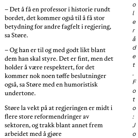
o
– Det å få en professor i historie rundt
l
bordet, det kommer også til å få stor
e
betydning for andre fagfelt i regjering,
r
sa Støre.
å
d
– Og han er til og med godt likt blant
e
dem han skal styre. Det er fint, men det
t
holder å være respektert, for det
.
kommer nok noen tøffe beslutninger
F
også, sa Støre med en humoristisk
o
undertone.
t
Støre la vekt på at regjeringen er midt i
o
flere store reformendringer av
:
sektoren, og trakk blant annet frem
J
arbeidet med å gjøre
o