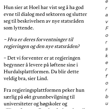
e
Hun sier at Hoel har vist seg å ha god
r
evne til dialog med sektoren og slutter
a
seg til beskrivelsen av nye statsråden
v
som lyttende.
F
o
− Hva er deres forventninger til
r
regjeringen og den nye statsråden?
s
k
− Det vi forventer er at regjeringen
e
begynner å levere på løftene sine i
r
Hurdalsplattformen. Da blir dette
f
veldig bra, sier Lind.
o
r
Fra regjeringsplattformen peker hun
b
særlig på økt grunnbevilgning til
u
universiteter og høgskoler og