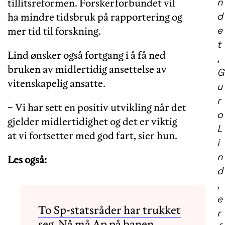
n
tillitsreformen. Forskerforbundet vil
d
ha mindre tidsbruk på rapportering og
e
mer tid til forskning.
t
Lind ønsker også fortgang i å få ned
,
bruken av midlertidig ansettelse av
G
vitenskapelig ansatte.
u
r
− Vi har sett en positiv utvikling når det
o
gjelder midlertidighet og det er viktig
L
at vi fortsetter med god fart, sier hun.
i
n
Les også:
d
,
e
To Sp-statsråder har trukket
r
seg. Nå må Ap på banen,