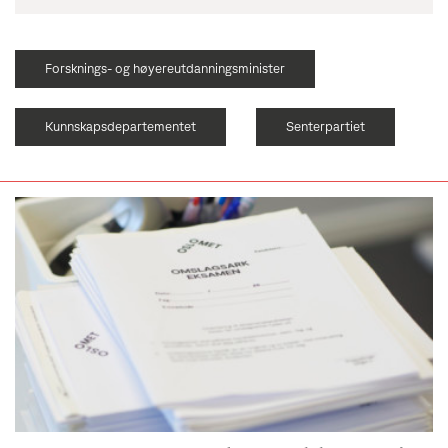
Forsknings- og høyereutdanningsminister
Kunnskapsdepartementet
Senterpartiet