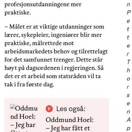
profesjonsutdanningene mer
n
praktiske.
P
e
– Målet er at viktige utdanninger som
t
lærer, sykepleier, ingeniører blir mer
t
praktiske, målrettede mot
e
arbeidsmarkedets behov og tilrettelagt
r
for det samfunnet trenger. Dette står
T
høyt på dagsordenen i regjeringen. Så
h
det er et arbeid som statsråden vil ta
o
tak i fra første dag.
r
s
e
Les også:
n
Oddmund Hoel:
A
– Jeg har fått et
p