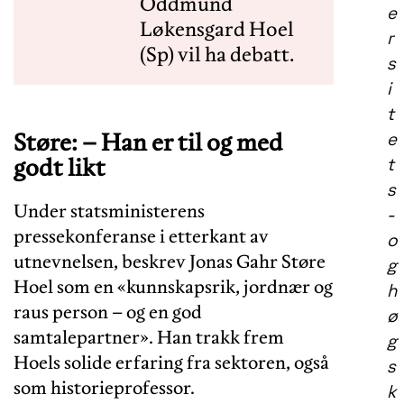
Oddmund
e
Løkensgard Hoel
r
(Sp) vil ha debatt.
s
i
t
Støre: – Han er til og med
e
godt likt
t
s
Under statsministerens
-
pressekonferanse i etterkant av
o
utnevnelsen, beskrev Jonas Gahr Støre
g
Hoel som en «kunnskapsrik, jordnær og
h
raus person – og en god
ø
samtalepartner». Han trakk frem
g
Hoels solide erfaring fra sektoren, også
s
som historieprofessor.
k