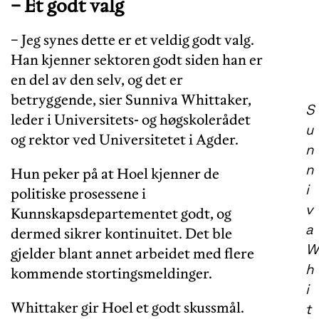
− Et godt valg
− Jeg synes dette er et veldig godt valg.
Han kjenner sektoren godt siden han er
en del av den selv, og det er
betryggende, sier Sunniva Whittaker,
S
leder i Universitets- og høgskolerådet
u
og rektor ved Universitetet i Agder.
n
n
Hun peker på at Hoel kjenner de
i
politiske prosessene i
v
Kunnskapsdepartementet godt, og
a
dermed sikrer kontinuitet. Det ble
W
gjelder blant annet arbeidet med flere
h
kommende stortingsmeldinger.
i
Whittaker gir Hoel et godt skussmål.
t