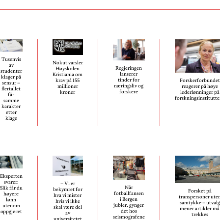
Tusenvis
Nokut varsler
av
Regjeringen
Høyskolen
studenter
lanserer
Kristiania om
klager på
tinder for
Forskerforbundet
krav på 155
sensur –
næringsliv og
reagerer på høye
millioner
flertallet
forskere
lederlønninger på
kroner
får
forskningsinstitutt
samme
karakter
etter
klage
Eksperten
svarer:
– Vi er
Når
Slik får du
bekymret for
Forsket på
fotballfansen
høyere
hva vi mister
transpersoner ute
i Bergen
lønn
hvis vi ikke
samtykke – utvalg
jubler, gynger
utenom
skal være del
mener artikler må
det hos
oppgjøret
av
trekkes
seismografene
universitetet