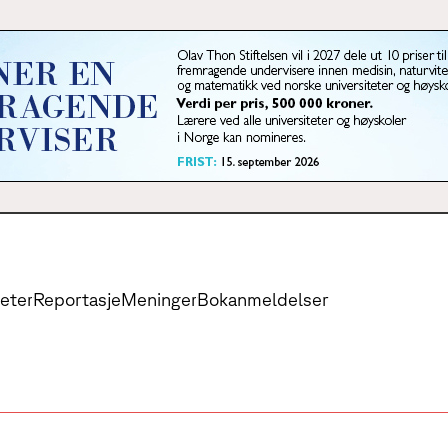
eter
Reportasje
Meninger
Bokanmeldelser