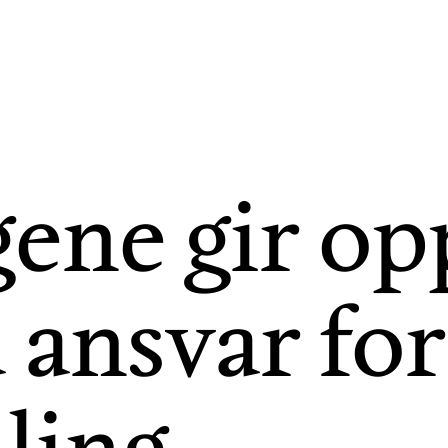
gene gir op
 ansvar fo
ling