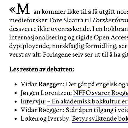
«M
an kommer ikke til å få utgitt no
medieforsker Tore Slaatta til
Forskerfor
dessverre ikke overraskende. I en bokbran
internasjonalisering og rigide Open Acce
dyptpløyende, norskfaglig formidling, ser 
verst av alt: Forlagene selv ser ut til å ha g
Les resten av debatten:
Vidar Røeggen:
Det går på engelsk og
Jørgen Lorentzen:
NFFO svarer Røegge
Intervju:
− En akademisk bokkultur er 
Vidar Røeggen:
Står åpen tilgang i ve
Løken og Iversby:
Betyr sviktende boks