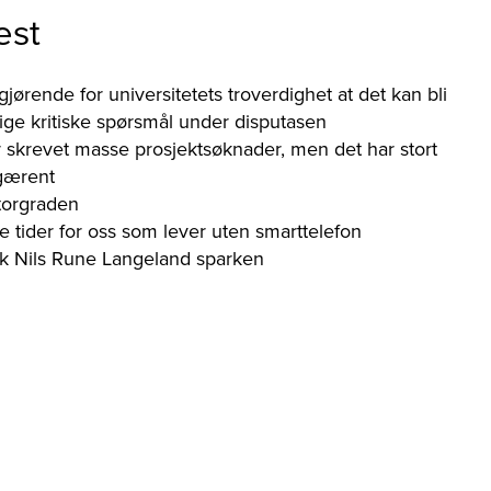
est
gjørende for universitetets troverdighet at det kan bli
orlige kritiske spørsmål under disputasen
 skrevet masse prosjektsøknader, men det har stort
 gærent
torgraden
e tider for oss som lever uten smarttelefon
kk Nils Rune Langeland sparken