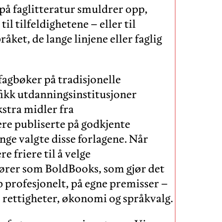
på faglitteratur smuldrer opp,
il tilfeldighetene – eller til
åket, de lange linjene eller faglig
 fagbøker på tradisjonelle
 fikk utdanningsinstitusjoner
kstra midler fra
re publiserte på godkjente
ange valgte disse forlagene. Når
e friere til å velge
tører som BoldBooks, som gjør det
 profesjonelt, på egne premisser –
 rettigheter, økonomi og språkvalg.