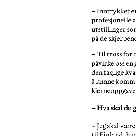
– Inntrykket er
profesjonelle a
utstillinger so
på de skjerpen
– Til tross for
påvirke oss en 
den faglige kva
å kunne komme t
kjerneoppgaven
–
Hva skal du 
– Jeg skal være
til Finland, h