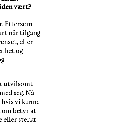
tiden vært?
er. Ettersom
rt når tilgang
enset, eller
enhet og
og
t utvilsomt
 med seg. Nå
e hvis vi kunne
nnom betyr at
e eller sterkt