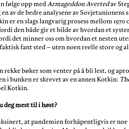
an følge opp med
Armageddon Averted
av Ste
g en av de bedre analysene av Sovjetunionen
kin er en slags langvarig prosess mellom 1970 
fordi den både gir et bilde av hvordan et syst
 fordi det minner oss om hvordan et nesten ute
faktisk fant sted – uten noen reelle store og 
en rekke bøker som venter på å bli lest, og apr
en i bunken er skrevet av en annen Kotkin:
The
oel Kotkin.
 deg mest til i høst?
aksinert, at pandemien forhåpentligvis er no