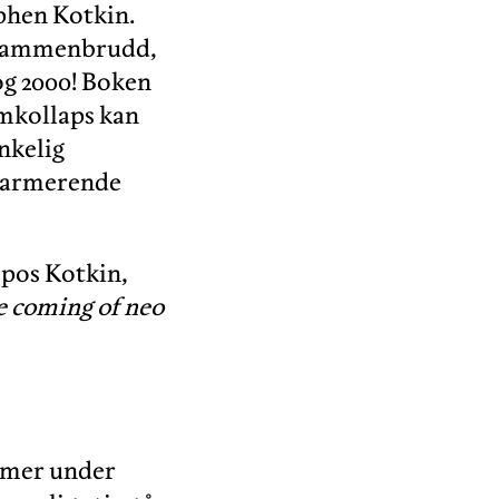
phen Kotkin.
s sammenbrudd,
og 2000! Boken
emkollaps kan
nkelig
alarmerende
opos Kotkin,
 coming of neo
e mer under