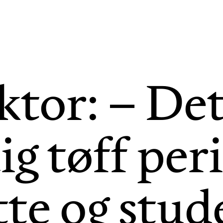
tor: – Det
ig tøff per
tte og stud