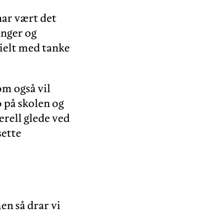
har vært det
inger og
sielt med tanke
om også vil
o på skolen og
erell glede ved
sette
en så drar vi