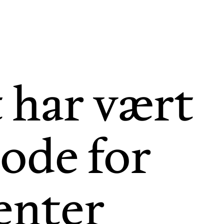
 har vært
iode for
enter