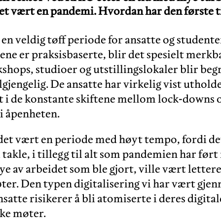
et vært en pandemi. Hvordan har den første 
en veldig tøff periode for ansatte og student
ne er praksisbaserte, blir det spesielt merkba
kshops, studioer og utstillingslokaler blir begr
lgjengelig. De ansatte har virkelig vist uthold
 i de konstante skiftene mellom lock-downs 
i åpenheten.
det vært en periode med høyt tempo, fordi de
takle, i tillegg til alt som pandemien har ført
ye av arbeidet som ble gjort, ville vært letter
øter. Den typen digitalisering vi har vært gje
satte risikerer å bli atomiserte i deres digital
ske møter.