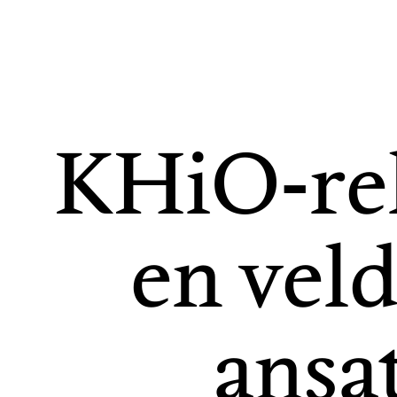
KHiO-rek
en veld
ansa