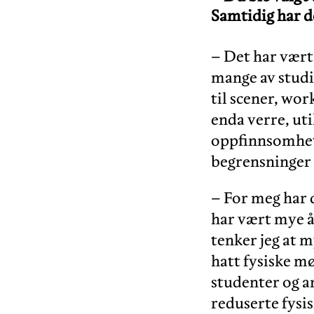
Samtidig har d
– Det har vært 
mange av studie
til scener, wor
enda verre, uti
oppfinnsomhet
begrensninger 
– For meg har 
har vært mye å 
tenker jeg at m
hatt fysiske m
studenter og an
reduserte fysi