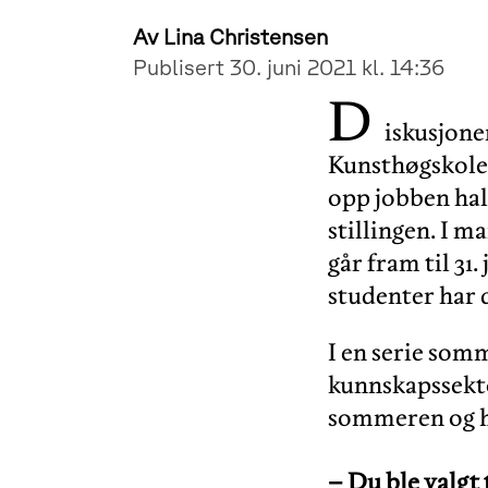
Av
Lina Christensen
Publisert 30. juni 2021 kl. 14:36
D
iskusjone
Kunsthøgskolen
opp jobben hal
stillingen. I m
går fram til 31
studenter har 
I en serie somm
kunnskapssekto
sommeren og hv
–
Du ble valgt