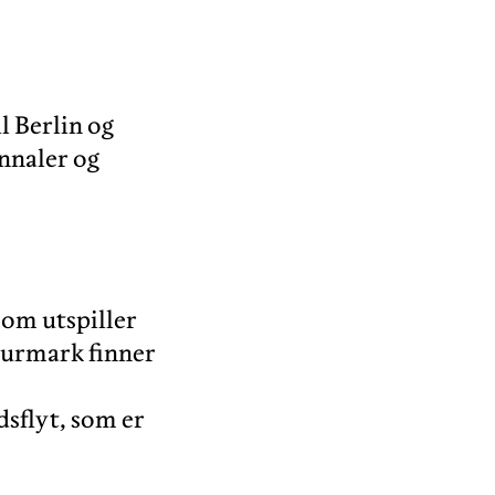
l Berlin og
ennaler og
som utspiller
Furmark finner
dsflyt, som er