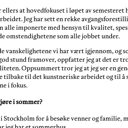
 ellers at hovedfokuset i løpet av semesteret 
rbeidet. Jeg har sett en rekke avgangsforestill
m alle imponerte med hensyn til kvalitet, spe
de omstendighetene som alle jobbet under.
 de vanskelighetene vi har vært igjennom, og s
god stund framover, oppfatter jeg at det er tr
liteten. Oppsummert tror jeg at jeg ser en gen
ilbake til det kunstneriske arbeidet og til å 
e i fokus.
gjøre i sommer?
 i Stockholm for å besøke venner og familie, m
vor jeg har et sommerhus.