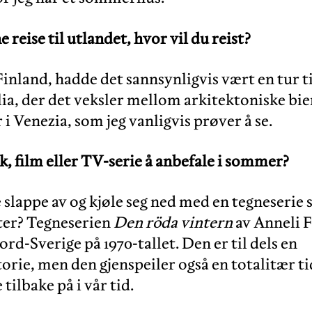
 reise til utlandet, hvor vil du reist?
Finland, hadde det sannsynligvis vært en tur ti
alia, der det veksler mellom arkitektoniske bi
i Venezia, som jeg vanligvis prøver å se.
, film eller TV-serie å anbefale i sommer?
 slappe av og kjøle seg ned med en tegneserie 
nter? Tegneserien
Den röda vintern
av Anneli 
Nord-Sverige på 1970-tallet. Den er til dels en
orie, men den gjenspeiler også en totalitær ti
 tilbake på i vår tid.