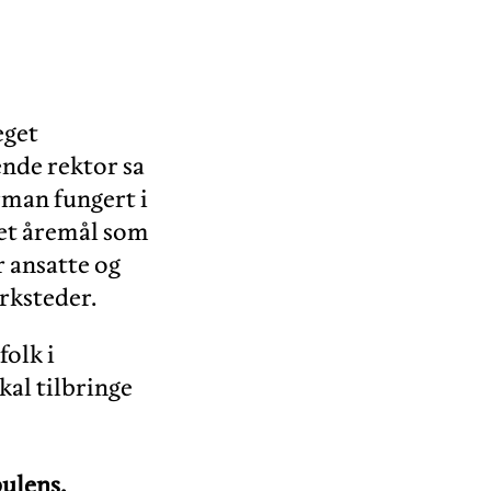
eget
ende rektor sa
rman fungert i
, et åremål som
r ansatte og
rksteder.
folk i
kal tilbringe
bulens.