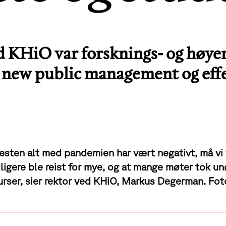
KHiO var forsknings- og høyere
d new public management og effe
esten alt med pandemien har vært negativt, må vi
dligere ble reist for mye, og at mange møter tok u
urser, sier rektor ved KHiO, Markus Degerman. Foto