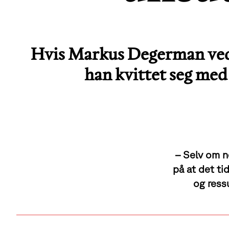
Hvis Markus Degerman ved 
han kvittet seg me
– Selv om n
på at det ti
og ress