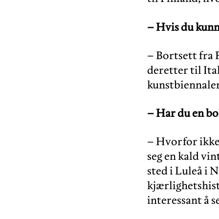
–
Hvis du kunne
– Bortsett fra 
deretter til It
kunstbiennaler 
–
Har du en bok
– Hvorfor ikke
seg en kald vi
sted i Luleå i 
kjærlighetshist
interessant å se