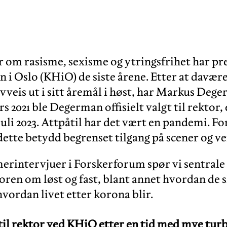
r om rasisme, sexisme og ytringsfrihet har pr
 i Oslo (KHiO) de siste årene. Etter at davær
vveis ut i sitt åremål i høst, har Markus Dege
ars 2021 ble Degerman offisielt valgt til rektor
. juli 2023. Attpåtil har det vært en pandemi. Fo
dette betydd begrenset tilgang på scener og ve
erintervjuer i Forskerforum spør vi sentrale 
ren om løst og fast, blant annet hvordan de s
ordan livet etter korona blir.
 til rektor ved KHiO etter en tid med mye tur