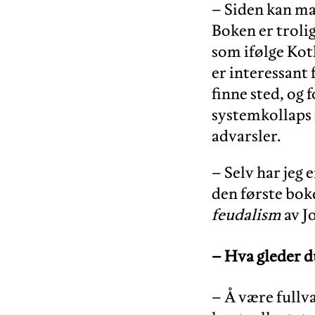
– Siden kan m
Boken er troli
som ifølge Kot
er interessant 
finne sted, og
systemkollaps 
advarsler.
– Selv har jeg 
den første bok
feudalism
av J
–
Hva gleder du
– Å være fullv