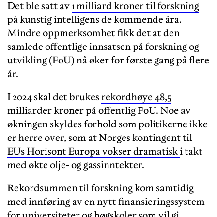
Det ble satt av
1 milliard kroner til forskning
på kunstig intelligens
de kommende åra.
Mindre oppmerksomhet fikk det at den
samlede offentlige innsatsen på forskning og
utvikling (FoU) nå øker for første gang på flere
år.
I 2024 skal det brukes
rekordhøye 48,5
milliarder kroner på offentlig FoU.
Noe av
økningen skyldes forhold som politikerne ikke
er herre over, som at
Norges kontingent til
EUs Horisont Europa vokser dramatisk
i takt
med økte olje- og gassinntekter.
Rekordsummen til forskning kom samtidig
med innføring av en nytt finansieringssystem
for universiteter og høgskoler som vil gi