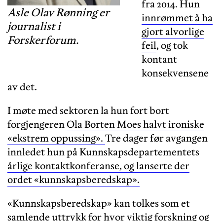
fra 2014. Hun
Asle Olav Rønning er
innrømmet å ha
journalist i
gjort alvorlige
Forskerforum.
feil
, og tok
kontant
konsekvensene
av det.
I møte med sektoren la hun fort bort
forgjengeren
Ola Borten Moes halvt ironiske
«ekstrem oppussing».
Tre dager før avgangen
innledet hun på Kunnskapsdepartementets
årlige kontaktkonferanse, og lanserte der
ordet «kunnskapsberedskap».
«Kunnskapsberedskap» kan tolkes som et
samlende uttrykk for hvor viktig forskning og