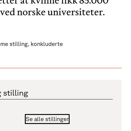
etter at kvinne fikk 85.000
ved norske universiteter.
me stilling, konkluderte
 stilling
Se alle stillinger