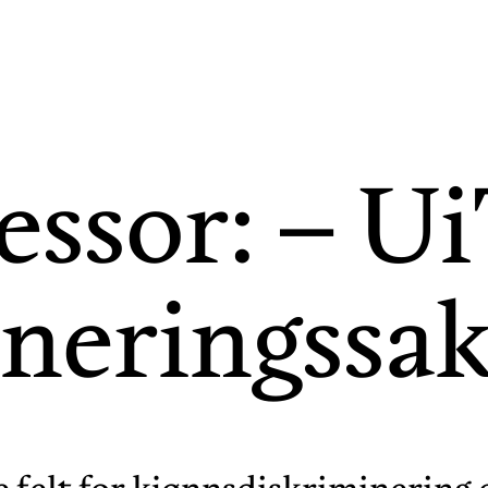
essor: – Ui
neringssak