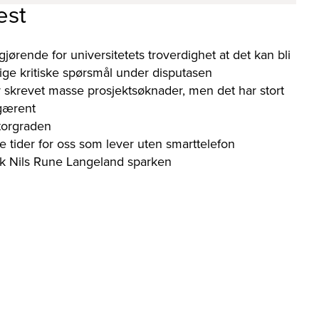
est
gjørende for universitetets troverdighet at det kan bli
orlige kritiske spørsmål under disputasen
 skrevet masse prosjektsøknader, men det har stort
 gærent
torgraden
e tider for oss som lever uten smarttelefon
kk Nils Rune Langeland sparken