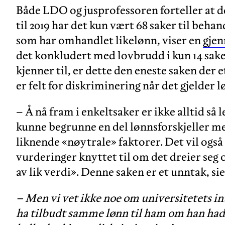
Både LDO og jusprofessoren forteller at det
til 2019 har det kun vært 68 saker til beh
som har omhandlet likelønn, viser en
gje
det konkludert med lovbrudd i kun 14 sak
kjenner til, er dette den eneste saken der e
er felt for diskriminering når det gjelder 
– Å nå fram i enkeltsaker er ikke alltid så l
kunne begrunne en del lønnsforskjeller 
liknende «nøytrale» faktorer. Det vil ogs
vurderinger knyttet til om det dreier seg
av lik verdi». Denne saken er et unntak, si
– Men vi vet ikke noe om universitetets int
ha tilbudt samme lønn til ham om han had