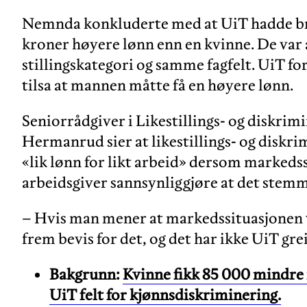
Nemnda konkluderte med at UiT hadde bru
kroner høyere lønn enn en kvinne. De var
stillingskategori og samme fagfelt. UiT f
tilsa at mannen måtte få en høyere lønn.
Seniorrådgiver i Likestillings- og disk
Hermanrud sier at likestillings- og diskri
«lik lønn for likt arbeid» dersom markeds
arbeidsgiver sannsynliggjøre at det stem
– Hvis man mener at markedssituasjonen t
frem bevis for det, og det har ikke UiT gr
Bakgrunn:
Kvinne fikk 85 000 mindre 
UiT felt for kjønnsdiskriminering.