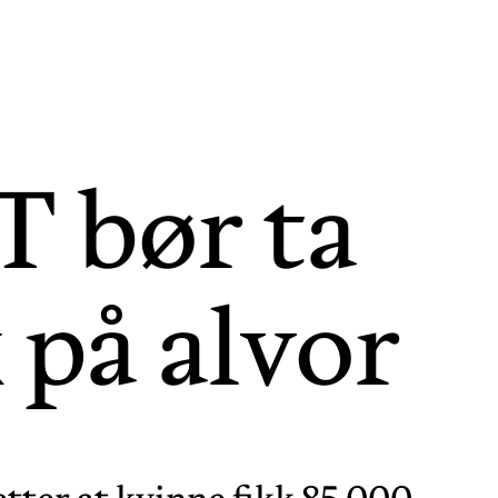
T bør ta
 på alvor