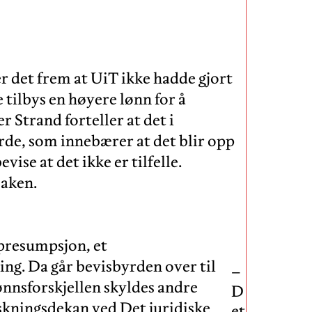
det frem at UiT ikke hadde gjort
tilbys en høyere lønn for å
 Strand forteller at det i
de, som innebærer at det blir opp
vise at det ikke er tilfelle.
saken.
n presumpsjon, et
ng. Da går bevisbyrden over til
–
ønnsforskjellen skyldes andre
D
rskningsdekan ved Det juridiske
et