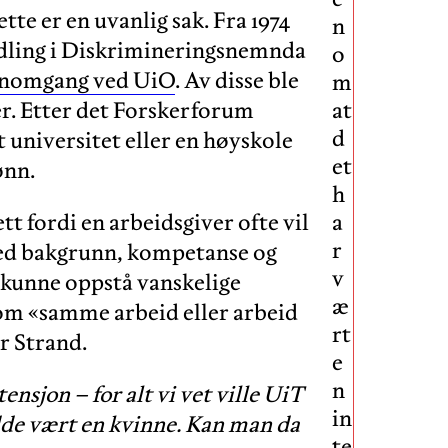
te er en uvanlig sak. Fra 1974
n
andling i Diskrimineringsnemnda
o
nnomgang ved UiO
. Av disse ble
m
er. Etter det Forskerforum
at
d
t universitet eller en høyskole
et
lønn.
h
ett fordi en arbeidsgiver ofte vil
a
r
med bakgrunn, kompetanse og
v
å kunne oppstå vanskelige
æ
 om «samme arbeid eller arbeid
rt
er Strand.
e
n
ensjon – for alt vi vet ville UiT
in
de vært en kvinne. Kan man da
te