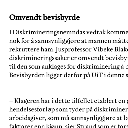
Omvendt bevisbyrde
I Diskrimineringsnemndas vedtak kommer 
nok for å sannsynliggjøre at mannen måtte 
rekruttere ham. Jusprofessor Vibeke Blaker
diskrimineringssaker er omvendt bevisbyr
til den som anklages for diskriminering å be
Bevisbyrden ligger derfor på UiT i denne 
– Klageren har i dette tilfellet etablert e
hendelsesforløp som tyder på diskrimineri
arbeidsgiver, som må sannsynliggjøre at l
faktorer enn kjønn, sier Strand som er fo