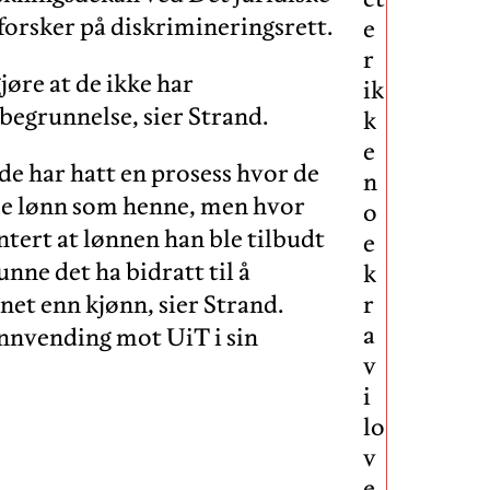
 forsker på diskrimineringsrett.
e
r
jøre at de ikke har
ik
 begrunnelse, sier Strand.
k
e
 de har hatt en prosess hvor de
n
me lønn som henne, men hvor
o
tert at lønnen han ble tilbudt
e
unne det ha bidratt til å
k
net enn kjønn, sier Strand.
r
a
nnvending mot UiT i sin
v
i
lo
v
e