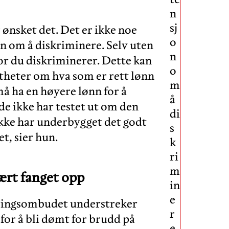
n
sj
 ønsket det. Det er ikke noe
o
on om å diskriminere. Selv uten
n
or du diskriminerer. Dette kan
o
theter om hva som er rett lønn
m
må ha en høyere lønn for å
å
de ikke har testet ut om den
di
kke har underbygget det godt
s
t, sier hun.
k
ri
m
ært fanget opp
in
e
eringsombudet understreker
r
 for å bli dømt for brudd på
e,