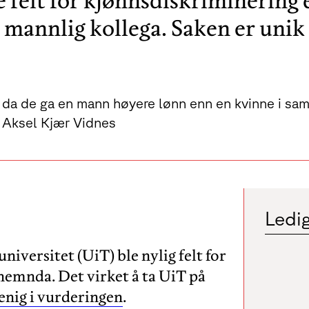
 felt for kjønnsdiskriminering 
 mannlig kollega. Saken er unik 
 da de ga en mann høyere lønn enn en kvinne i sam
: Aksel Kjær Vidnes
Ledig
iversitet (UiT) ble nylig felt for
emnda. Det virket å ta UiT på
 enig i vurderingen
.