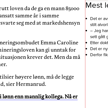
Mest l
tt loven da de ga en mann 85000
 ansatt samme år i samme
Det er av
orsvarte seg med at markedshensyn
stilt alv
– Jeg har
sett gått
rimineringsombudet Emma Caroline
Etter dok
Det er ny
mineringsloven kan gi unntak for
Derfor fi
situasjonen krever det. Men da må
mer.
ilsier høyere lønn, må de legge
eid, sier Hermanrud.
i lønn enn mannlig kollega. Nå er