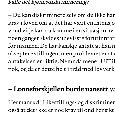
kalle det kjønnsdiskriminering?
– Du kan diskriminere selv om du ikke har
krav i loven om at det har vært en intensj
vond vilje kan du komme i en situasjon hv
noen ganger skyldes ubevisste forutinntat
for mannen. De har kanskje antatt at han 
akseptere stillingen, men problemet er at 
antakelsen er riktig. Nemnda mener UiT i
nok, og da er dette helt i tråd med lovverke
– Lønnsforskjellen burde uansett v
Hermanrud i Likestillings- og diskrimin
også at det ikke er noe krav til ond hensikt