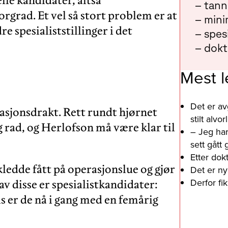
– tann
orgrad. Et vel så stort problem er at
– mini
e spesialiststillinger i det
– spes
– dokt
Mest l
Det er av
rasjonsdrakt. Rett rundt hjørnet
stilt alv
 rad, og Herlofson må være klar til
– Jeg har
sett gått
Etter dok
ledde fått på operasjonslue og gjør
Det er ny
Derfor fi
 av disse er spesialistkandidater:
is er de nå i gang med en femårig