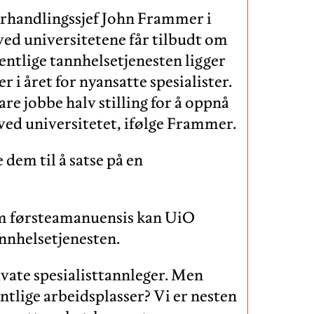
orhandlingssjef John Frammer i
ved universitetene får tilbudt om
entlige tannhelsetjenesten ligger
r i året for nyansatte spesialister.
are jobbe halv stilling for å oppnå
 ved universitetet, ifølge Frammer.
 dem til å satse på en
om førsteamanuensis kan UiO
nnhelsetjenesten.
ivate spesialisttannleger. Men
ntlige arbeidsplasser? Vi er nesten