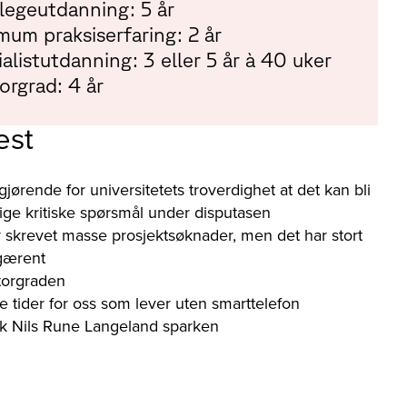
legeutdanning: 5 år
mum praksiserfaring: 2 år
ialistutdanning: 3 eller 5 år à 40 uker
orgrad: 4 år
est
gjørende for universitetets troverdighet at det kan bli
orlige kritiske spørsmål under disputasen
 skrevet masse prosjektsøknader, men det har stort
 gærent
torgraden
e tider for oss som lever uten smarttelefon
kk Nils Rune Langeland sparken