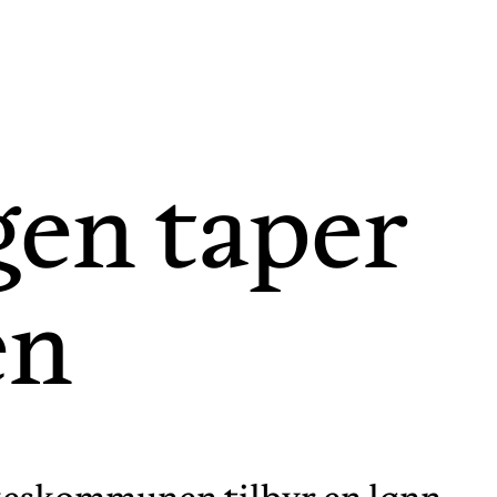
en taper
en