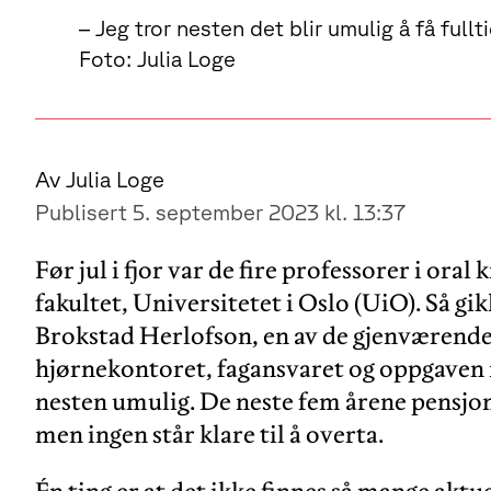
– Jeg tror nesten det blir umulig å få full
Foto: Julia Loge
Av Julia Loge
Publisert 5. september 2023 kl. 13:37
Før jul i fjor var de fire professorer i ora
fakultet, Universitetet i Oslo (UiO). Så gi
Brokstad Herlofson, en av de gjenværende
hjørnekontoret, fagansvaret og oppgaven m
nesten umulig. De neste fem årene pensjon
men ingen står klare til å overta.
Én ting er at det ikke finnes så mange aktu