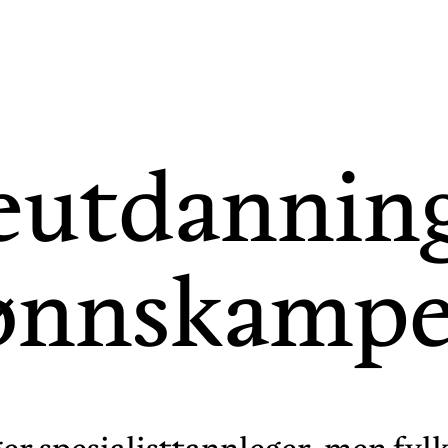
eutdanning
ønnskamp