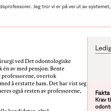
tidsprofessorer. Jeg tror vi er på vei ut av system
Ledig
l kirurgi ved Det odontologiske
kk én av med pensjon. Bente
 professorene, overtok
ed å erstatte ham. Det har vist seg
eres også resten av professorene,
Fakta
Krav t
odonto
elle kandidater, altså