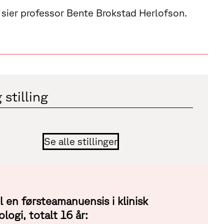
et, sier professor Bente Brokstad Herlofson.
 stilling
Se alle stillinger
il en førsteamanuensis i klinisk
logi, totalt 16 år: