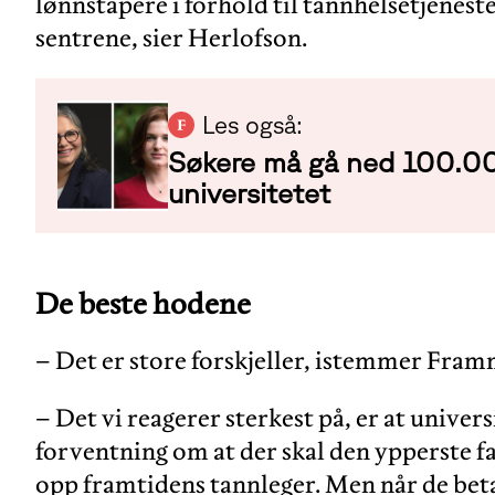
lønnstapere i forhold til tannhelsetjenes
sentrene, sier Herlofson.
Les også:
Søkere må gå ned 100.000
universitetet
De beste hodene
– Det er store forskjeller, istemmer Fram
– Det vi reagerer sterkest på, er at univer
forventning om at der skal den ypperste 
opp framtidens tannleger. Men når de betal