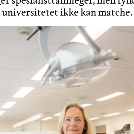
r spesialisttannleger, men fy
universitetet ikke kan matche.