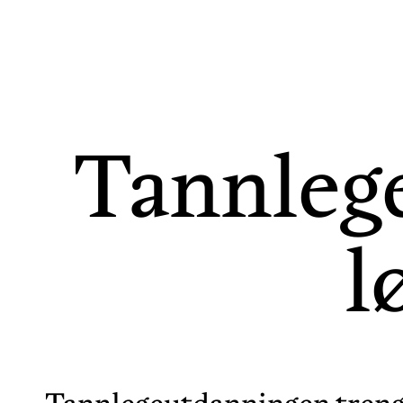
Tannleg
l