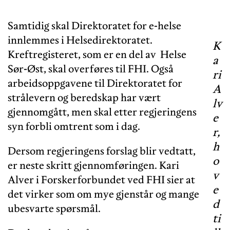
Samtidig skal Direktoratet for e-helse
innlemmes i Helsedirektoratet.
K
Kreftregisteret, som er en del av Helse
a
Sør-Øst, skal overføres til FHI. Også
ri
arbeidsoppgavene til Direktoratet for
A
strålevern og beredskap har vært
lv
gjennomgått, men skal etter regjeringens
e
syn forbli omtrent som i dag.
r,
h
Dersom regjeringens forslag blir vedtatt,
o
er neste skritt gjennomføringen. Kari
v
Alver i Forskerforbundet ved FHI sier at
e
det virker som om mye gjenstår og mange
d
ubesvarte spørsmål.
ti