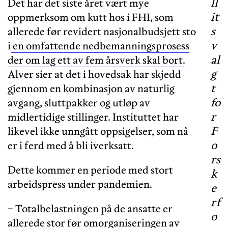
ll
Det har det siste året vært mye
it
oppmerksom om kutt hos i FHI, som
s
allerede før revidert nasjonalbudsjett sto
v
i
en omfattende nedbemanningsprosess
al
der om lag ett av fem årsverk skal bort.
g
Alver sier at det i hovedsak har skjedd
t
gjennom en kombinasjon av naturlig
fo
avgang, sluttpakker og utløp av
r
midlertidige stillinger. Instituttet har
F
likevel ikke unngått oppsigelser, som nå
o
er i ferd med å bli iverksatt.
rs
Dette kommer en periode med stort
k
arbeidspress under pandemien.
e
rf
− Totalbelastningen på de ansatte er
o
allerede stor før omorganiseringen av