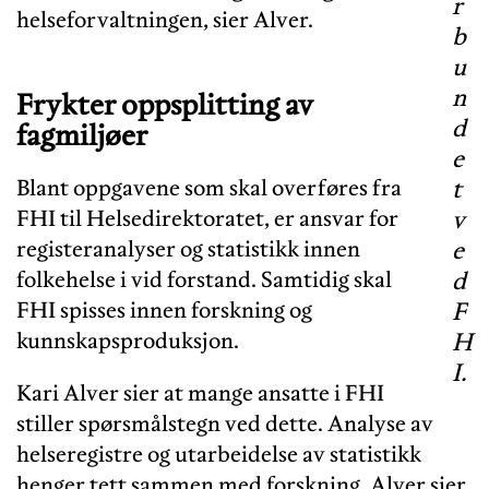
r
helseforvaltningen, sier Alver.
b
u
n
Frykter oppsplitting av
d
fagmiljøer
e
Blant oppgavene som skal overføres fra
t
FHI til Helsedirektoratet, er ansvar for
v
registeranalyser og statistikk innen
e
folkehelse i vid forstand. Samtidig skal
d
FHI spisses innen forskning og
F
kunnskapsproduksjon.
H
I.
Kari Alver sier at mange ansatte i FHI
stiller spørsmålstegn ved dette. Analyse av
helseregistre og utarbeidelse av statistikk
henger tett sammen med forskning. Alver sier