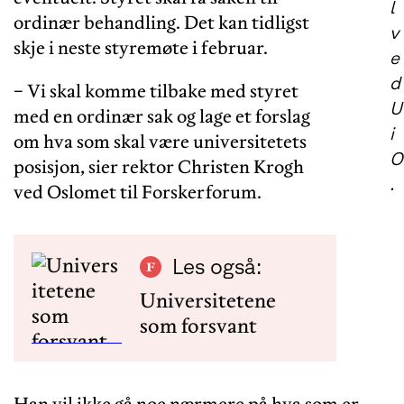
l
ordinær behandling. Det kan tidligst
v
skje i neste styremøte i februar.
e
d
− Vi skal komme tilbake med styret
U
med en ordinær sak og lage et forslag
i
om hva som skal være universitetets
O
posisjon, sier rektor Christen Krogh
.
ved Oslomet til Forskerforum.
Les også:
Universitetene
som forsvant