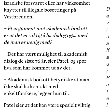
israelske forsvaret eller har virksomhet
D
knyttet til illegale bosettinger på
a
Vestbredden.
v
− Et argument mot akademisk boikott
i
er at det er viktig å ha dialog også med
n
de man er uenig med?
a
K
− Det har vært mulighet til akademisk
a
dialog de siste 76 år, sier Patel, og spør
u
hva som har kommet ut av det.
r
P
− Akademisk boikott betyr ikke at man
a
ikke skal ha kontakt med
t
enkeltforskere, legger hun til.
e
Patel sier at det kan være spesielt viktig
l