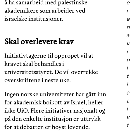
å ha samarbeid med palestinske
e
akademikere som arbeider ved
r
israelske institusjoner.
e
n
a
Skal overlevere krav
v
i
Initiativtagerne til oppropet vil at
n
kravet skal behandles i
i
universitetsstyret. De vil overrekke
t
overskriftene i neste uke.
i
a
Ingen norske universiteter har gått inn
t
for akademisk boikott av Israel, heller
i
ikke UiO. Flere initiativer nasjonalt og
v
på den enkelte institusjon er uttrykk
t
for at debatten er høyst levende.