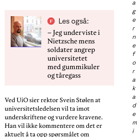
a
g
e
Les også:
r
– Jeg underviste i
n
Nietzsche mens
e
soldater angrep
f
universitetet
o
med gummikuler
r
og tåregass
a
k
a
Ved UiO sier rektor Svein Stølen at
d
universitetsledelsen vil ta imot
e
underskriftene og vurdere kravene.
m
Han vil ikke kommentere om det er
i
aktuelt å ta opp spørsmålet om