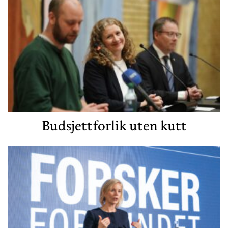
Budsjettforlik uten kutt