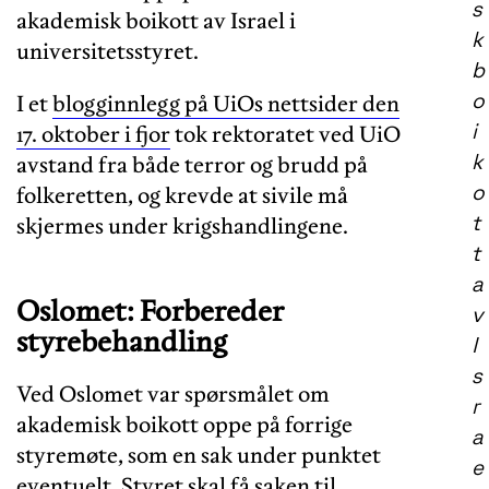
s
akademisk boikott av Israel i
k
universitetsstyret.
b
o
I et
blogginnlegg på UiOs nettsider den
i
17. oktober i fjor
tok rektoratet ved UiO
k
avstand fra både terror og brudd på
o
folkeretten, og krevde at sivile må
t
skjermes under krigshandlingene.
t
a
Oslomet: Forbereder
v
styrebehandling
I
s
Ved Oslomet var spørsmålet om
r
akademisk boikott oppe på forrige
a
styremøte, som en sak under punktet
e
eventuelt. Styret skal få saken til