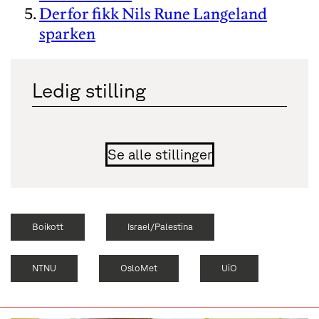
Derfor fikk Nils Rune Langeland
sparken
Ledig stilling
Se alle stillinger
Boikott
Israel/Palestina
NTNU
OsloMet
UiO